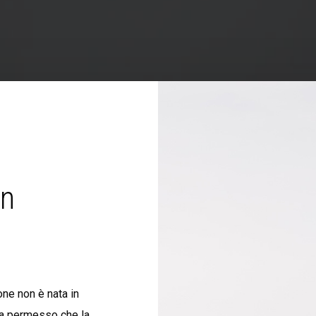
on
one non è nata in
ha permesso che la