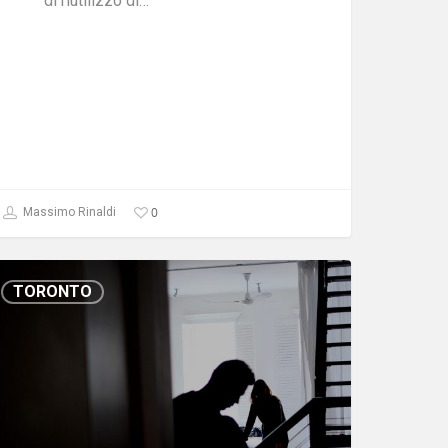
di riutilizzo di…
0
Massimo Rinaldi
TORONTO