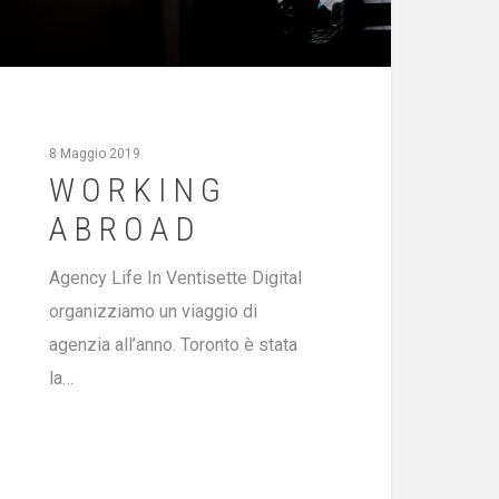
8 Maggio 2019
WORKING
ABROAD
Agency Life In Ventisette Digital
organizziamo un viaggio di
agenzia all’anno. Toronto è stata
la…