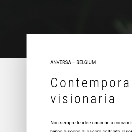
ANVERSA – BELGIUM
Contempora
visionaria
Non sempre le idee nascono a comando
hanno bisogno di essere coltivate.
Usci