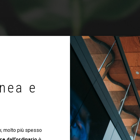
nea e
; molto più spesso
re dall’ordinario
è