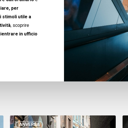
iare, per
 stimoli utile a
tività
, scoprire
rientrare in ufficio
ANVERSA